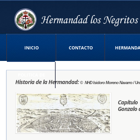
INICIO
CONTACTO
HERMAND
POLITICA DE
Historia de la Hermandad:
© NHD
Isidoro Moreno Navarro
/ Un
PRIVACIDAD APP
Capítul
o 
Gonzalo d