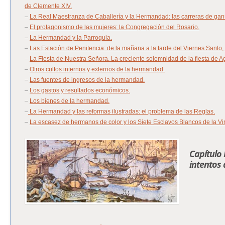
de Clemente XIV.
–
La Real Maestranza de Caballería y la Hermandad: las carreras de gan
–
El protagonismo de las mujeres: la Congregación del Rosario.
–
La Hermandad y la Parroquia.
–
Las Estación de Penitencia: de la mañana a la tarde del Viernes Santo,
–
La Fiesta de Nuestra Señora. La creciente solemnidad de la fiesta de Ag
–
Otros cultos internos y externos de la hermandad.
–
Las fuentes de ingresos de la hermandad.
–
Los gastos y resultados económicos.
–
Los bienes de la hermandad.
–
La Hermandad y las reformas ilustradas: el problema de las Reglas.
–
La escasez de hermanos de color y los Siete Esclavos Blancos de la Vi
Capítulo 
intentos 