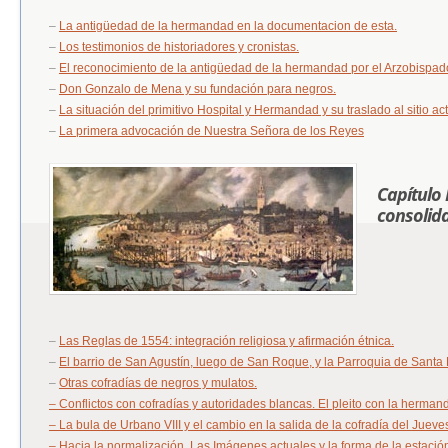
–
La antigüedad de la hermandad en la documentacion de esta.
–
Los testimonios de historiadores y cronistas.
–
El reconocimiento de la antigüedad de la hermandad por el Arzobispad
–
Don Gonzalo de Mena y su fundación para negros.
–
La situación del primitivo Hospital y Hermandad y su traslado al sitio ac
–
La primera advocación de Nuestra Señora de los Reyes
Capítulo I
consolid
–
Las Reglas de 1554: integración religiosa y afirmación étnica.
–
El barrio de San Agustín, luego de San Roque, y la Parroquia de Santa 
–
Otras cofradías de negros y mulatos.
– Conflictos con cofradías y autoridades blancas. El pleito con la herman
– La bula de Urbano VIII y el cambio en la salida de la cofradía del Juev
– Hacia la normalización. Las Imágenes actuales y la forma de la estació