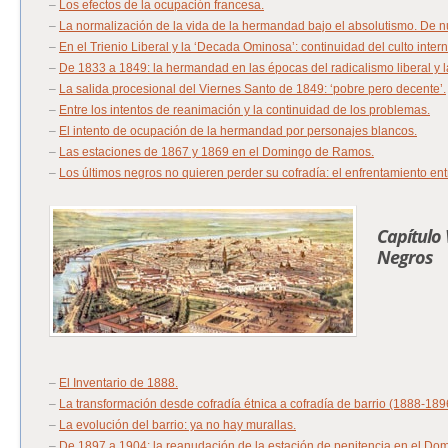
–
Los efectos de la ocupación francesa.
–
La normalización de la vida de la hermandad bajo el absolutismo. De nu
–
En el Trienio Liberal y la ‘Decada Ominosa’: continuidad del culto int
–
De 1833 a 1849: la hermandad en las épocas del radicalismo liberal y la
–
La salida procesional del Viernes Santo de 1849: ‘pobre pero decente’.
–
Entre los intentos de reanimación y la continuidad de los problemas.
–
El intento de ocupación de la hermandad por personajes blancos.
–
Las estaciones de 1867 y 1869 en el Domingo de Ramos.
–
Los últimos negros no quieren perder su cofradía: el enfrentamiento ent
Capítulo 
Negros
–
El Inventario de 1888.
–
La transformación desde cofradía étnica a cofradía de barrio (1888-189
–
La evolución del barrio: ya no hay murallas.
–
De 1897 a 1904: la reanudación de la estación de penitencia en el Domi