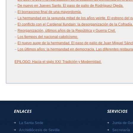
–
De nuevo en Jueves Santo. El paso de palio de Rodríguez Ojeda.
–
El borrascoso final de una mayordomía.
–
La hermandad en la segunda mitad de los años veinte. El estreno del p
–
El conflicto con el Cardenal Ilundain: la desorganización de la Cofradía.
–
Reorganización, últimos años de la República y Guerra Civil.
–
Los tiempos del nacional-catolicismo.
–
El nuevo auge de la hermandad. El paso de palio de Juan Miguel Sánch
–
Los últimos años: la hermandad en democracia. Las diferentes restaura
EPILOGO. Hacia el siglo XXI: Tradición y Modernidad.
ENLACES
SERVICIOS
La Santa Sede
Junta de Go
Archidiócesis de Sevilla
Secretaría