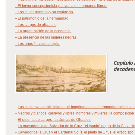
– El fervor concepcionista y la venta de hermanos libres.
– Los cultos internos y su evolución.
– El patrimonio de la hermandad.
– Los cargos de oficiales.
– La organización de la economía.
– La presencia de las mujeres negras.
– Los años finales del siglo.
Capítulo I
decadenc
–
Los comienzos están lejanos: el imaginario de la hermandad sobre sus
–
Negros y blancos, cautivos y libres, hombres y mujeres: la composició
–
El sistema de cargos: las Juntas de Oficiales.
–
La mayordomía de Salvador de la Cruz, “el (santo) negro de la Casa H
–
Salvador de la Cruz y el Cardenal Solís: el pleito de 1751, el Arzobisp