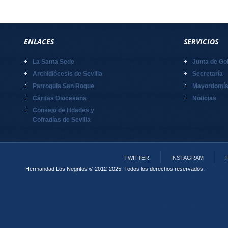
ENLACES
SERVICIOS
La Santa Sede
Junta de Go
Archidiócesis de Sevilla
Secretaría
Parroquia San Roque
Mayordomí
Cáritas Diocesana
Noticias
Consejo de Hdades y
Cofradías de Sevilla
TWITTER
INSTAGRAM
Hermandad Los Negritos © 2012-2025.
Todos los derechos reservados.