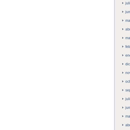
ju
ju
ma
ab
ma
fe
en
di
no
oc
se
ju
ju
ma
ab