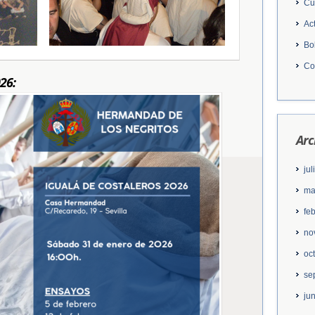
Cu
Ac
Bo
Co
26:
Arc
ju
ma
fe
no
oc
se
ju