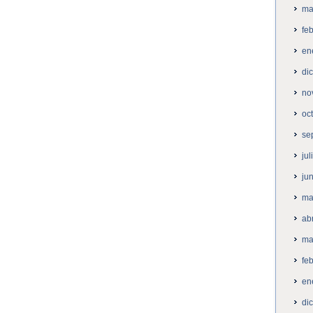
ma
fe
en
di
no
oc
se
ju
ju
ma
ab
ma
fe
en
di