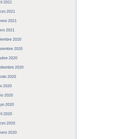
ril 2021
rzo 2021
brero 2021
ero 2021
ciembre 2020
viembre 2020
tubre 2020
ptiembre 2020
osto 2020
lio 2020
nio 2020
yo 2020
ril 2020
rzo 2020
brero 2020