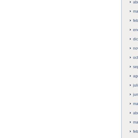
ab
ma
fe
en
di
no
oc
se
ag
ju
ju
ma
ab
ma
fe