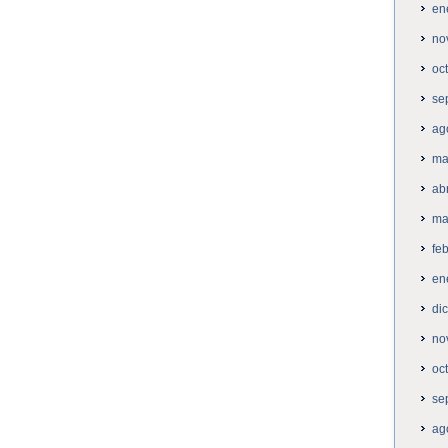
en
no
oc
se
ag
ma
ab
ma
fe
en
di
no
oc
se
ag