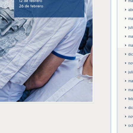
ma
ab
ma
ju
ma
ma
di
no
ju
ma
ma
fe
di
no
oc