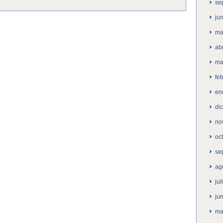
se
ju
ma
ab
ma
fe
en
di
no
oc
se
ag
ju
ju
ma