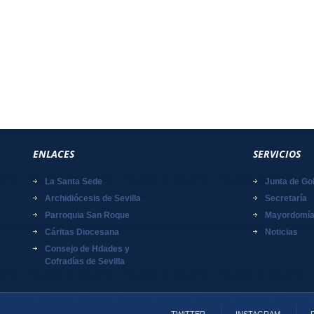
ENLACES
SERVICIOS
La Santa Sede
Junta de Go
Archidiócesis de Sevilla
Secretaría
Parroquia San Roque
Mayordomí
Cáritas Diocesana
Noticias
Consejo de Hdades y
Cofradías de Sevilla