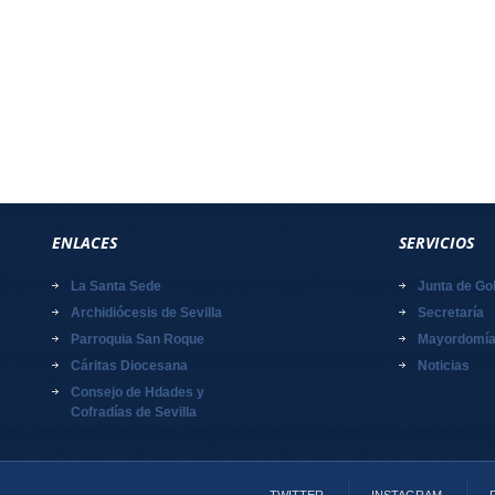
ENLACES
SERVICIOS
La Santa Sede
Junta de Go
Archidiócesis de Sevilla
Secretaría
Parroquia San Roque
Mayordomí
Cáritas Diocesana
Noticias
Consejo de Hdades y
Cofradías de Sevilla