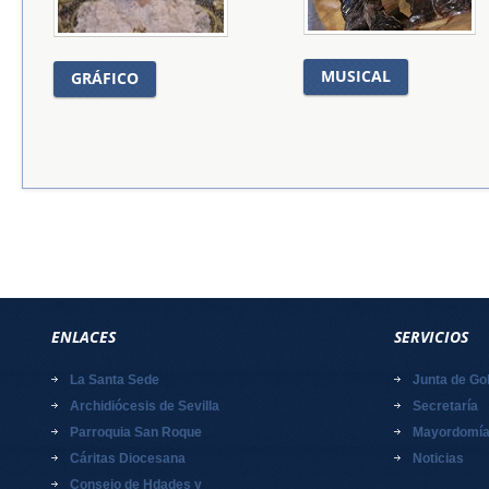
MUSICAL
GRÁFICO
ENLACES
SERVICIOS
La Santa Sede
Junta de Go
Archidiócesis de Sevilla
Secretaría
Parroquia San Roque
Mayordomí
Cáritas Diocesana
Noticias
Consejo de Hdades y