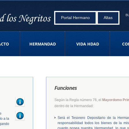
B
Portal Hermano
Altas
ACTO
HERMANDAD
VIDA HDAD
CO
Funciones
Según la Regla número 76, el
Mayordomo Pri
dentro de la Hermandad:
e
Será el Tesorero Depositario de la Herma
o a la
responsabilidad todos los bienes de la mis
rgando
cuanto posea nuestra Hermandad, lo que re