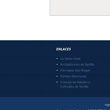
ENLACES
La Santa Sede
Archidiócesis de Sevilla
Parroquia San Roque
Cáritas Diocesana
Consejo de Hdades y
Cofradías de Sevilla
TWI