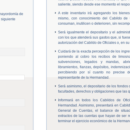
saliente, siendo desde ese momento el respo
A este inventario irá agregando los biene
 mayordomía de
mismo, con conocimiento del Cabildo de Of
 siguiente
consuman, inutilicen o deterioren, sin recomp
Será igualmente el depositario y el admini
con los que atenderá sus gastos que, si fuese
autorización del Cabildo de Oficiales o, en s
Cuidará de la exacta percepción de los ingre
poniendo al cobro los recibos de limosna
subvenciones, legados y mandas, abri
libramientos, fianzas, depósitos, indemniza
percibiendo por sí cuanto no precise d
representante de la Hermandad.
Será asimismo, el depositario de los fondos
facultades, derechos y obligaciones que las qu
Informará en todos los Cabildos de Ofici
Hermandad. Asimismo, presentará en Cabildo
General de Cuentas, el balance de situac
extractos de las cuentas que hayan de ser r
terminar el ejercicio económico de la Herma