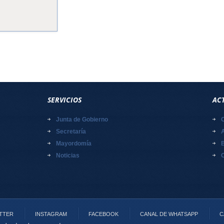
SERVICIOS
AC
Junta de Gobierno
Secretaría
Mayordomía
B
Noticias
TTER
INSTAGRAM
FACEBOOK
CANAL DE WHATSAPP
C