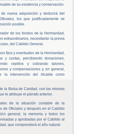
nsable de su existencia y conservación.
s de nueva adquisición y deducirá del
iciales, los que justificadamente se
osición posible.
strador de los fondos de la Hermandad,
n extraordinarios, necesitarán la previa
u caso, del Cabildo General.
sos fijos y eventuales de la Hermandad,
s y cuotas, percibiendo donaciones,
endo cepillos y cobrando talones,
ciones y compensaciones y, en general,
e la intervención del Alcalde como
 de la Bolsa de Caridad, con las mismas
e le atribuye el párrafo anterior.
ales de la situación contable de la
 de Oficiales y después en el Cabildo
ión general, la memoria y todos los
evisadas y aprobadas por el Cabildo al
ndad, que comprenderá el año natural.