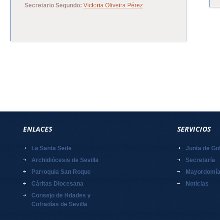
Secretario Segundo:
Victoria Oliveira Pérez
ENLACES
SERVICIOS
La Santa Sede
Junta de Go
Archidiócesis de Sevilla
Secretaría
Parroquia San Roque
Mayordomí
Cáritas Diocesana
Noticias
Consejo de Hdades y
Cofradías de Sevilla