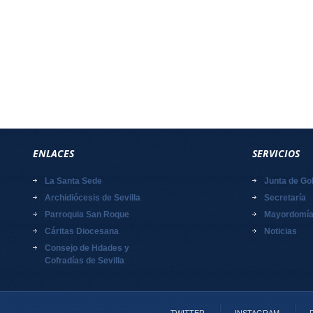
ENLACES
SERVICIOS
La Santa Sede
Junta de Go
Archidiócesis de Sevilla
Secretaría
Parroquia San Roque
Mayordomí
Cáritas Diocesana
Noticias
Consejo de Hdades y
Cofradías de Sevilla