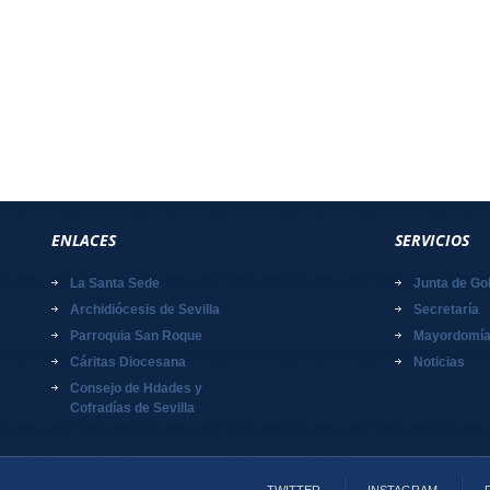
ENLACES
SERVICIOS
La Santa Sede
Junta de Go
Archidiócesis de Sevilla
Secretaría
Parroquia San Roque
Mayordomí
Cáritas Diocesana
Noticias
Consejo de Hdades y
Cofradías de Sevilla