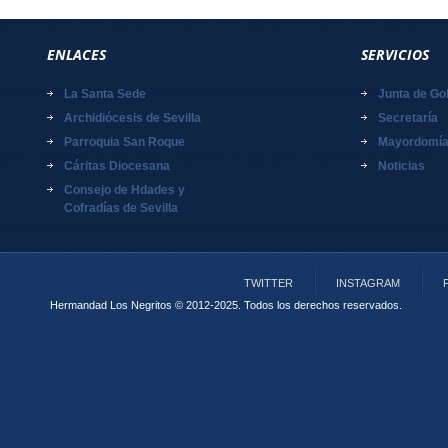
ENLACES
SERVICIOS
La Santa Sede
Junta de Go
Archidiócesis de Sevilla
Secretaría
Parroquia San Roque
Mayordomí
Cáritas Diocesana
Noticias
Consejo de Hdades y
Cofradías de Sevilla
TWITTER
INSTAGRAM
Hermandad Los Negritos © 2012-2025.
Todos los derechos reservados.