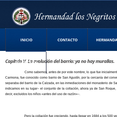
INICIO
CONTACTO
HERMAND
Capítulo V. La evolución del barrio: ya no hay murallas.
POLITICA DE
Como sabemos, antes de por este nombre, lo que fue inicialmente un peq
Carmona, fue conocido como barrio de San Agustín, por la cercanía del conven
separaba del barrio de la Calzada, en las inmediaciones del monasterio de Sa
PRIVACIDAD APP
indicamos en su lugar– el conjunto de la collación, ahora ya de San Roque
decir, excluidos los niños «antes del uso de razón»–.
Pero la collación fue creciendo, hasta llegar en 1684 a los 500 vecinos