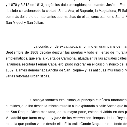
y 1.070 y 3.318 en 1813, según los datos recogidos por Leandro José de Flores 
de siete collaciones de la ciudad: Santa Ana, el Sagrario, la Magdalena, El 
con más del triple de habitantes que muchas de ellas, concretamente Santa M
San Miguel y San Julián.
La condición de
extramuros,
sinónimo en gran parte de margi
Septiembre de 1868 decidió destruir las puertas y todo el lienzo de mural
emblemáticos, que era la Puerta de Carmona, situada entre las actuales calles
la famosa escritora Fernán Caballero, pudo integrar en el casco histórico de 
1859 la antes denominada Ancha de San Roque– y las antiguas murallas o Mur
varias reformas urbanísticas.
Como ya también expusimos, al principio el núcleo fundamental del ba
humildes, que iba desde la misma muralla a la explanada o calle Ancha que la 
de San Roque. Dicha manzana, en su mayor parte, estaba dividida en dos p
Valladolid que fuera mayoral y juez de los
morenos
en tiempos de los Reyes 
muralla que podían verse desde ella. Esta calle Conde Negro era un fondo de 