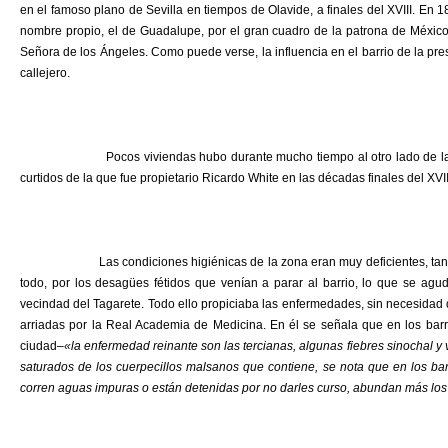
en el famoso plano de Sevilla en tiempos de Olavide, a finales del XVIII. En 18
nombre propio, el de Guadalupe, por el gran cuadro de la patrona de México
Señora de los Ángeles. Como puede verse, la influencia en el barrio de la pr
callejero.
Pocos viviendas hubo durante mucho tiempo al otro lado de la calle An
curtidos de la que fue propietario Ricardo White en las décadas finales del XVII
Las condiciones higiénicas de la zona eran muy deficientes, tanto por l
todo, por los desagües fétidos que venían a parar al barrio, lo que se agu
vecindad del Tagarete. Todo ello propiciaba las enfermedades, sin necesidad 
arriadas por la Real Academia de Medicina. En él se señala que en los bar
ciudad–
«la enfermedad reinante son las tercianas, algunas fiebres sinochal y
saturados de los cuerpecillos malsanos que contiene, se nota que en los bar
corren aguas impuras o están detenidas por no darles curso, abundan más lo