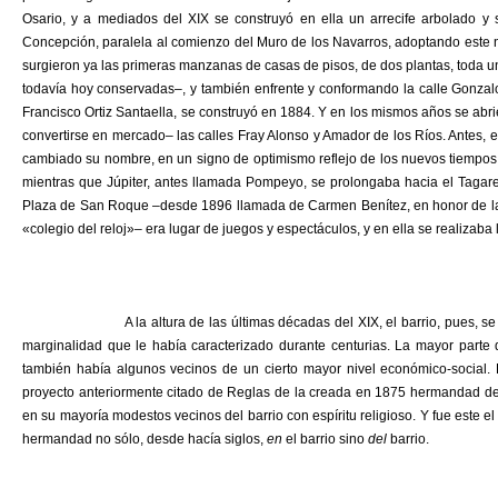
Osario, y a mediados del XIX se construyó en ella un arrecife arbolado y 
Concepción, paralela al comienzo del Muro de los Navarros, adoptando este 
surgieron ya las primeras manzanas de casas de pisos, de dos plantas, toda un
todavía hoy conservadas–, y también enfrente y conformando la calle Gonzalo 
Francisco Ortiz Santaella, se construyó en 1884. Y en los mismos años se abr
convertirse en mercado– las calles Fray Alonso y Amador de los Ríos. Antes, 
cambiado su nombre, en un signo de optimismo reflejo de los nuevos tiempos
mientras que Júpiter, antes llamada Pompeyo, se prolongaba hacia el Tagarete
Plaza de San Roque –desde 1896 llamada de Carmen Benítez, en honor de la d
«colegio del reloj»– era lugar de juegos y espectáculos, y en ella se realizaba
A la altura de las últimas décadas del XIX, el barrio, pues, se había 
marginalidad que le había caracterizado durante centurias. La mayor part
también había algunos vecinos de un cierto mayor nivel económico-social. 
proyecto anteriormente citado de Reglas de la creada en 1875 hermandad del 
en su mayoría modestos vecinos del barrio con espíritu religioso. Y fue este e
hermandad no sólo, desde hacía siglos,
en
el barrio sino
del
barrio.