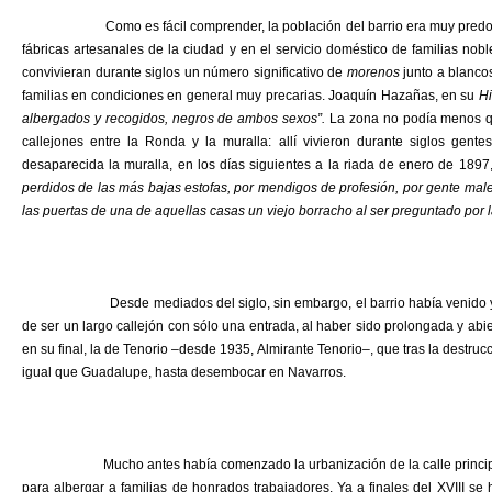
Como es fácil comprender, la población del barrio era muy predominan
fábricas artesanales de la ciudad y en el servicio doméstico de familias n
convivieran durante siglos un número significativo de
morenos
junto a blanco
familias en condiciones en general muy precarias. Joaquín Hazañas, en su
Hi
albergados y recogidos, negros de ambos sexos”.
La zona no podía menos qu
callejones entre la Ronda y la muralla: allí vivieron durante siglos gent
desaparecida la muralla, en los días siguientes a la riada de enero de 1897,
perdidos de las más bajas estofas, por mendigos de profesión, por gente male
las puertas de una de aquellas casas un viejo borracho al ser preguntado por 
Desde mediados del siglo, sin embargo, el barrio había venido ya sie
de ser un largo callejón con sólo una entrada, al haber sido prolongada y abie
en su final, la de Tenorio –desde 1935, Almirante Tenorio–, que tras la destrucc
igual que Guadalupe, hasta desembocar en Navarros.
Mucho antes había comenzado la urbanización de la calle principal, la
para albergar a familias de honrados trabajadores. Ya a finales del XVIII se