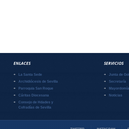
ENLACES
SERVICIOS
La Santa Sede
Junta de Go
Archidiócesis de Sevilla
Secretaría
Parroquia San Roque
Mayordomí
Cáritas Diocesana
Noticias
Consejo de Hdades y
Cofradías de Sevilla