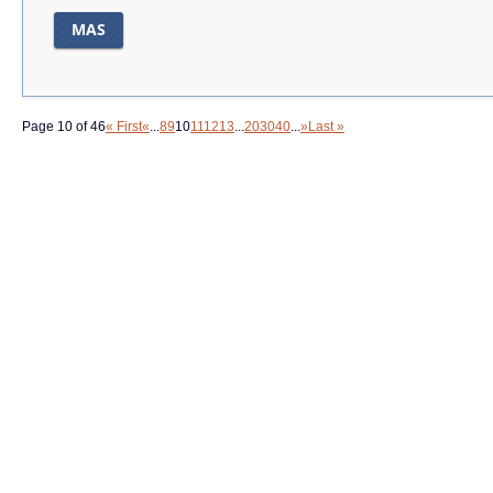
MAS
Page 10 of 46
« First
«
...
8
9
10
11
12
13
...
20
30
40
...
»
Last »