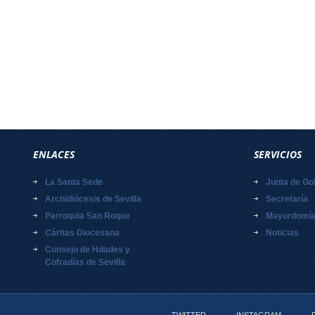
ENLACES
SERVICIOS
La Santa Sede
Junta de Go
Archidiócesis de Sevilla
Secretaría
Parroquia San Roque
Mayordomí
Cáritas Diocesana
Noticias
Consejo de Hdades y
Cofradías de Sevilla