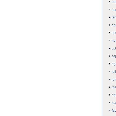
ab
ma
fe
en
di
no
oc
se
ag
ju
ju
ma
ab
ma
fe