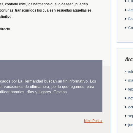
Cu
les, contado este, los hermanos que lo deseen, pueden
Ac
ortunas, transcurridos los cuales y resueltas aquellas se
finitivo.
Bo
Co
directo.
Arc
ju
ma
licados por La Hermandad buscan un fin informativo. Los
ir variaciones de última hora, por lo que rogamos, para
fe
ficar horarios, días y lugares. Gracias.
no
oc
se
Next Post »
ju