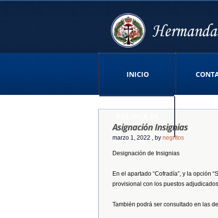
INICIO
CONT
POLITICA DE
Asignación Insignias
marzo 1, 2022
, by
negritos
Designación de Insignias
PRIVACIDAD APP
En el apartado “Cofradía”, y la opción “So
provisional con los puestos adjudicados
También podrá ser consultado en las d