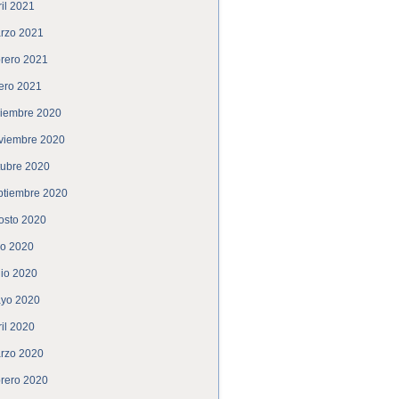
ril 2021
rzo 2021
brero 2021
ero 2021
ciembre 2020
viembre 2020
tubre 2020
ptiembre 2020
osto 2020
lio 2020
nio 2020
yo 2020
ril 2020
rzo 2020
brero 2020