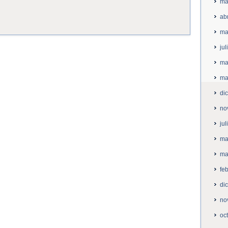
ma
ab
ma
ju
ma
ma
di
no
ju
ma
ma
fe
di
no
oc