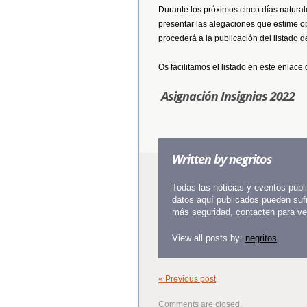
Durante los próximos cinco días natura
presentar las alegaciones que estime op
procederá a la publicación del listado de
Os facilitamos el listado en este enlace 
Asignación Insignias 2022
Written by
negritos
Todas las noticias y eventos pub
datos aquí publicados pueden sufr
más seguridad, contacten para veri
View all posts by:
negritos
« Previous post
Comments are closed.