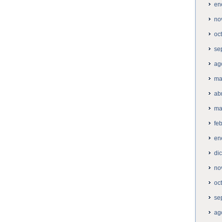
en
no
oc
se
ag
ma
ab
ma
fe
en
di
no
oc
se
ag