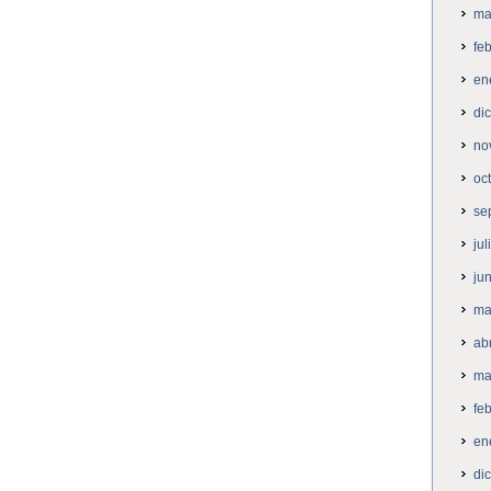
ma
fe
en
di
no
oc
se
ju
ju
ma
ab
ma
fe
en
di