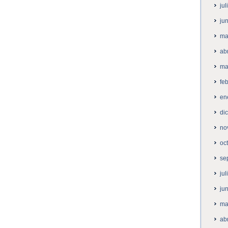
ju
ju
ma
ab
ma
fe
en
di
no
oc
se
ju
ju
ma
ab