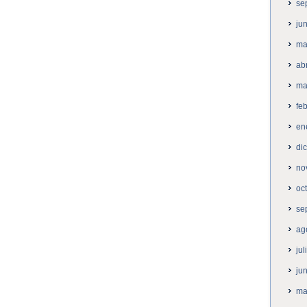
se
ju
ma
ab
ma
fe
en
di
no
oc
se
ag
ju
ju
ma