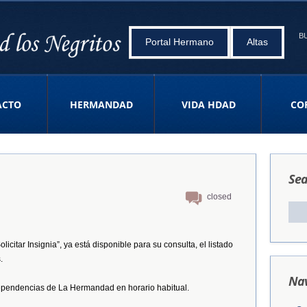
B
Portal Hermano
Altas
ACTO
HERMANDAD
VIDA HDAD
CO
Sea
closed
licitar Insignia”, ya está disponible para su consulta, el listado
.
Nav
ependencias de La Hermandad en horario habitual.