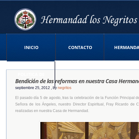
INICIO
CONTACTO
HERMAND
POLITICA DE
Bendición de las reformas en nuestra Casa Herma
septiembre 25, 2012
, by
negritos
El pasado día 5 de agosto, tras la celebración de la Función Principal 
PRIVACIDAD APP
Señora de los Ángeles, nuestro Director Espiritual, Fray Ricardo de 
realizadas en nuestra Casa de Hermandad.