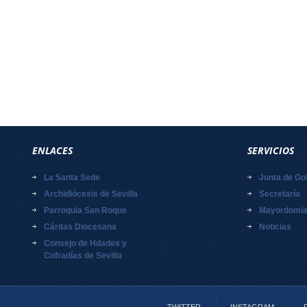
ENLACES
SERVICIOS
La Santa Sede
Junta de Go
Archidiócesis de Sevilla
Secretaría
Parroquia San Roque
Mayordomí
Cáritas Diocesana
Noticias
Consejo de Hdades y
Cofradías de Sevilla