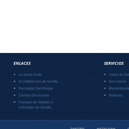
ENLACES
SERVICIOS
La Santa Sede
Junta de Go
Archidiócesis de Sevilla
Secretaría
Parroquia San Roque
Mayordomí
Cáritas Diocesana
Noticias
Consejo de Hdades y
Cofradías de Sevilla