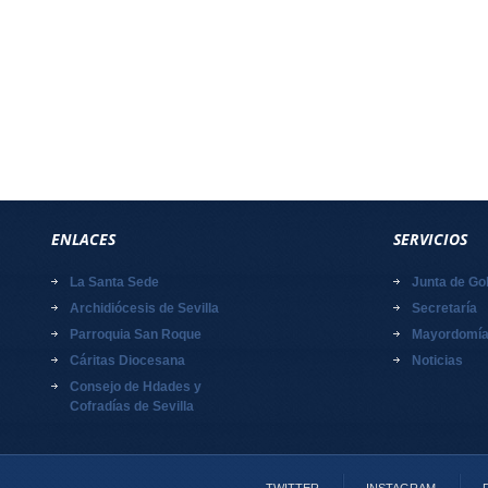
ENLACES
SERVICIOS
La Santa Sede
Junta de Go
Archidiócesis de Sevilla
Secretaría
Parroquia San Roque
Mayordomí
Cáritas Diocesana
Noticias
Consejo de Hdades y
Cofradías de Sevilla