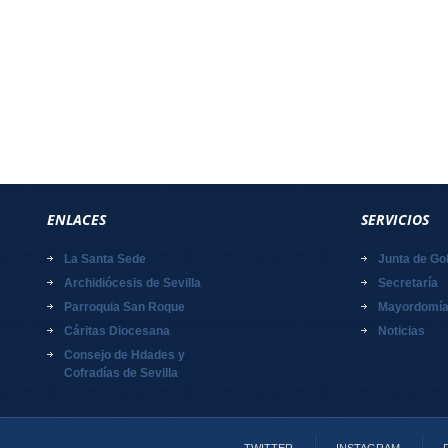
ENLACES
SERVICIOS
La Santa Sede
Junta de Go
Archidiócesis de Sevilla
Secretaría
Parroquia San Roque
Mayordomí
Cáritas Diocesana
Noticias
Consejo de Hdades y
Cofradías de Sevilla