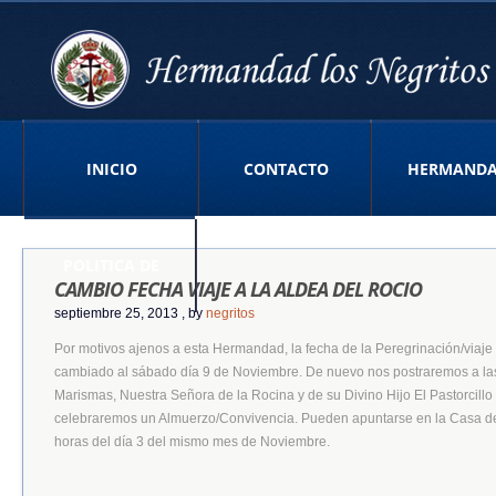
INICIO
CONTACTO
HERMAND
POLITICA DE
CAMBIO FECHA VIAJE A LA ALDEA DEL ROCIO
septiembre 25, 2013
, by
negritos
Por motivos ajenos a esta Hermandad, la fecha de la Peregrinación/viaje 
PRIVACIDAD APP
cambiado al sábado día 9 de Noviembre. De nuevo nos postraremos a las
Marismas, Nuestra Señora de la Rocina y de su Divino Hijo El Pastorcillo
celebraremos un Almuerzo/Convivencia. Pueden apuntarse en la Casa d
horas del día 3 del mismo mes de Noviembre.