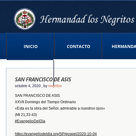
INICIO
CONTACTO
HERMAND
POLITICA DE
SAN FRANCISCO DE ASIS
octubre 4, 2020
, by
negritos
SAN FRANCISCO DE ASIS
PRIVACIDAD APP
XXVII Domingo del Tiempo Ordinario
«Esta es la obra del Señor, admirable a nuestros ojos»
(Mt 21,33-43)
#
EvangelioDelDía
https://evangeliodeldia.org/SP/gospel/2020-10-04