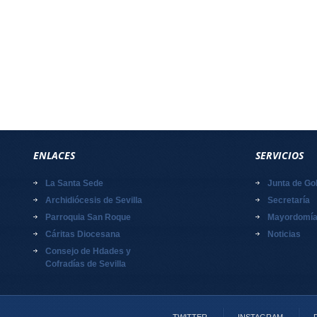
ENLACES
SERVICIOS
La Santa Sede
Junta de Go
Archidiócesis de Sevilla
Secretaría
Parroquia San Roque
Mayordomí
Cáritas Diocesana
Noticias
Consejo de Hdades y
Cofradías de Sevilla