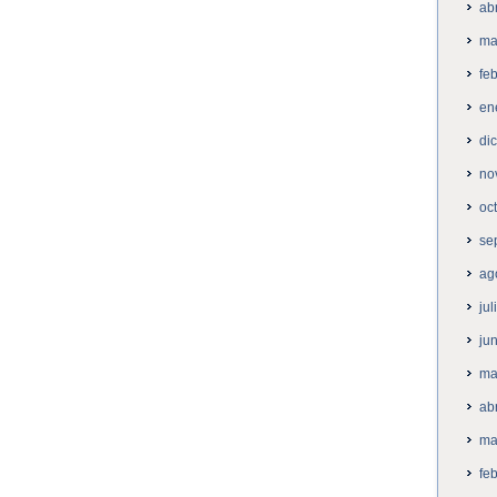
ab
ma
fe
en
di
no
oc
se
ag
ju
ju
ma
ab
ma
fe