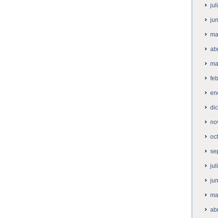
ju
ju
ma
ab
ma
fe
en
di
no
oc
se
ju
ju
ma
ab