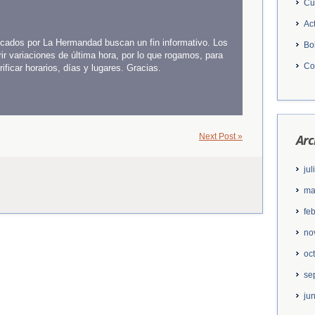
Cu
Ac
licados por La Hermandad buscan un fin informativo. Los
Bo
ir variaciones de última hora, por lo que rogamos, para
Co
ficar horarios, días y lugares. Gracias.
Next Post »
Arc
ju
ma
fe
no
oc
se
ju