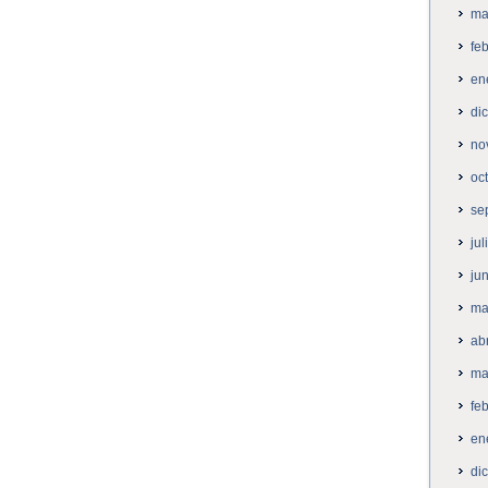
ma
fe
en
di
no
oc
se
ju
ju
ma
ab
ma
fe
en
di