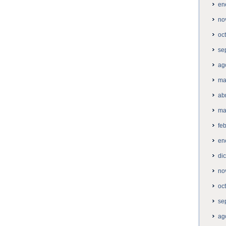
en
no
oc
se
ag
ma
ab
ma
fe
en
di
no
oc
se
ag