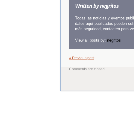
Written by
negritos
Todas las noticias y eventos pub
datos aquí publicados pueden sufr
más seguridad, contacten para veri
View all posts by:
negritos
« Previous post
Comments are closed.