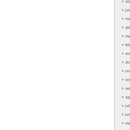
se
ju
ma
ab
ma
fe
en
di
no
oc
se
ag
ju
ju
ma