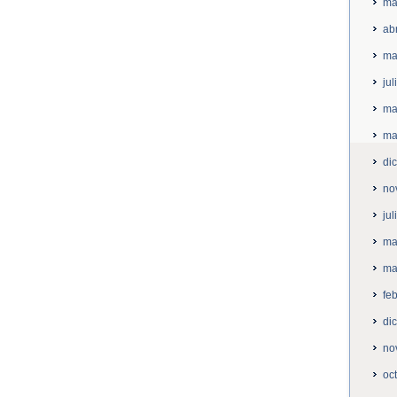
ma
ab
ma
ju
ma
ma
di
no
ju
ma
ma
fe
di
no
oc