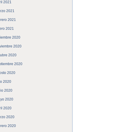
ril 2021
rzo 2021
brero 2021
ero 2021
ciembre 2020
viembre 2020
tubre 2020
ptiembre 2020
osto 2020
lio 2020
nio 2020
yo 2020
ril 2020
rzo 2020
brero 2020