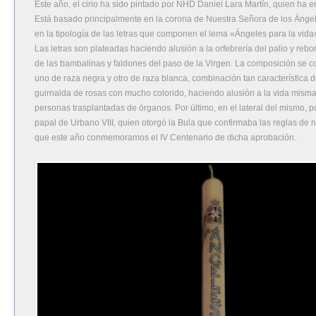
Este año, el cirio ha sido pintado por NHD Daniel Lara Martín, quien ha 
Está basado principalmente en la corona de Nuestra Señora de los Áng
en la tipología de las letras que componen el lema «Ángeles para la vida»
Las letras son plateadas haciendo alusión a la orfebrería del palio y rebo
de las bambalinas y faldones del paso de la Virgen. La composición se c
uno de raza negra y otro de raza blanca, combinación tan característica
guirnalda de rosas con mucho colorido, haciendo alusión a la vida misma,
personas trasplantadas de órganos. Por último, en el lateral del mismo,
papal de Urbano VIII, quien otorgó la Bula que confirmaba las reglas de
que este año conmemoramos el IV Centenario de dicha aprobación.