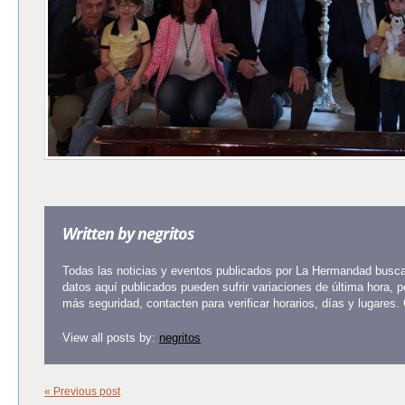
Written by
negritos
Todas las noticias y eventos publicados por La Hermandad buscan
datos aquí publicados pueden sufrir variaciones de última hora, 
más seguridad, contacten para verificar horarios, días y lugares.
View all posts by:
negritos
« Previous post