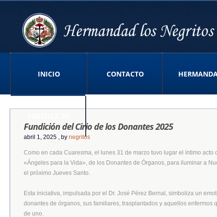
INICIO
CONTACTO
HERMAND
POLITICA DE
Fundición del Cirio de los Donantes 2025
abril 1, 2025
, by
negritos
Como en cada Cuaresma, el lunes 31 de marzo tuvo lugar el íntimo acto de
PRIVACIDAD APP
«Ángeles para la Vida», de los Donantes de Órganos, para iluminar a Nu
el próximo Jueves Santo.
Esta iniciativa, impulsada por el Dr. José Pérez Bernal, simboliza un emo
donantes de órganos, sus familiares, trasplantados y aquellos enfermos 
de uno.