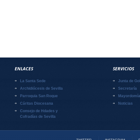
ENLACES
SERVICIOS
La Santa Sede
Junta de Go
Archidiócesis de Sevilla
Secretaría
Parroquia San Roque
Mayordomí
Cáritas Diocesana
Noticias
Consejo de Hdades y
Cofradías de Sevilla