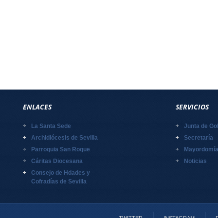
ENLACES
SERVICIOS
La Santa Sede
Junta de Go
Archidiócesis de Sevilla
Secretaría
Parroquia San Roque
Mayordomí
Cáritas Diocesana
Noticias
Consejo de Hdades y
Cofradías de Sevilla