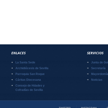
ENLACES
SERVICIOS
La Santa Sede
Junta de Go
Archidiócesis de Sevilla
Secretaría
Parroquia San Roque
Mayordomí
Cáritas Diocesana
Noticias
Consejo de Hdades y
Cofradías de Sevilla