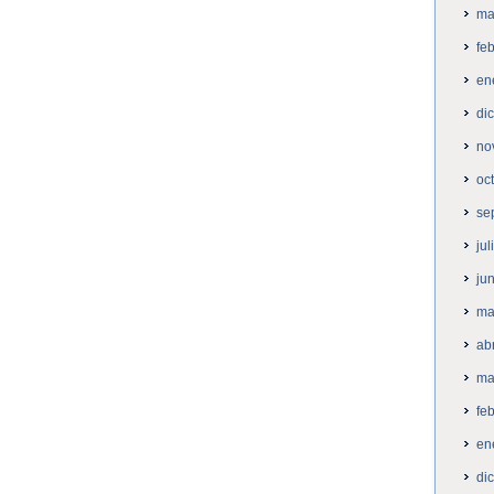
ma
fe
en
di
no
oc
se
ju
ju
ma
ab
ma
fe
en
di