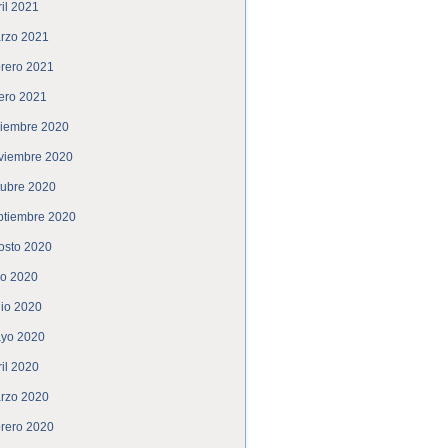
ril 2021
rzo 2021
brero 2021
ero 2021
ciembre 2020
viembre 2020
tubre 2020
ptiembre 2020
osto 2020
lio 2020
nio 2020
yo 2020
ril 2020
rzo 2020
brero 2020