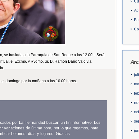
Cu
Ac
Bo
Co
, se traslada a la Parroquia de San Roque a las 12:00h. Será
Arc
iritual, el Excmo. y Rvdmo. Sr. D. Ramón Darío Valdivia
la.
ju
 el domingo por la mañana a las 10:00 horas.
ma
fe
no
oc
se
licados por La Hermandad buscan un fin informativo. Los
ir variaciones de última hora, por lo que rogamos, para
ju
ficar horarios, días y lugares. Gracias.