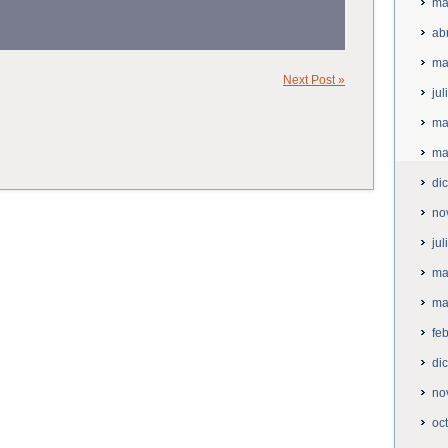
ma
ab
ma
Next Post »
ju
ma
ma
di
no
ju
ma
ma
fe
di
no
oc