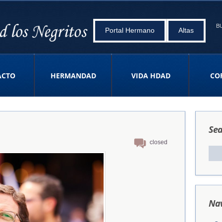
B
Portal Hermano
Altas
ACTO
HERMANDAD
VIDA HDAD
CO
Sea
closed
Nav