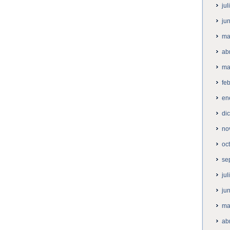
ju
ju
ma
ab
ma
fe
en
di
no
oc
se
ju
ju
ma
ab