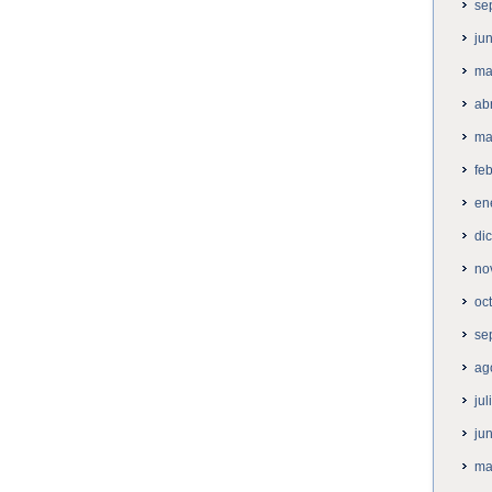
se
ju
ma
ab
ma
fe
en
di
no
oc
se
ag
ju
ju
ma