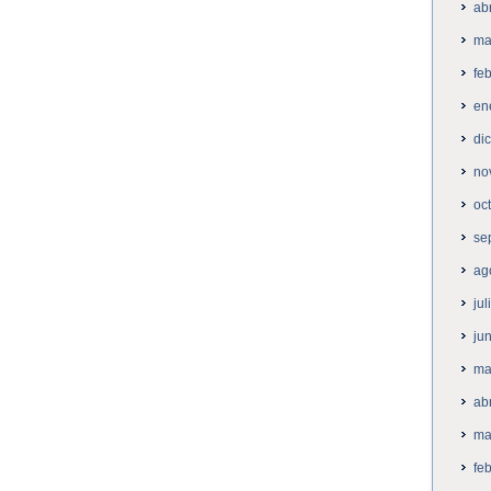
ab
ma
fe
en
di
no
oc
se
ag
ju
ju
ma
ab
ma
fe