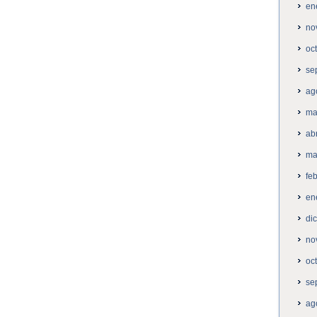
en
no
oc
se
ag
ma
ab
ma
fe
en
di
no
oc
se
ag