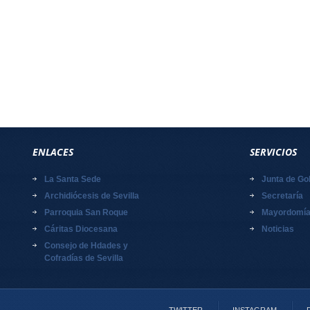
ENLACES
SERVICIOS
La Santa Sede
Junta de Go
Archidiócesis de Sevilla
Secretaría
Parroquia San Roque
Mayordomí
Cáritas Diocesana
Noticias
Consejo de Hdades y
Cofradías de Sevilla