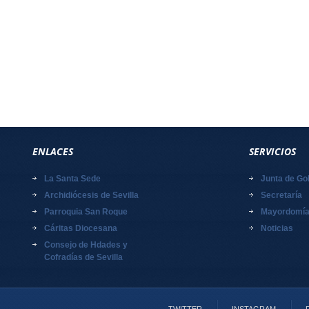
ENLACES
SERVICIOS
La Santa Sede
Junta de Go
Archidiócesis de Sevilla
Secretaría
Parroquia San Roque
Mayordomí
Cáritas Diocesana
Noticias
Consejo de Hdades y
Cofradías de Sevilla