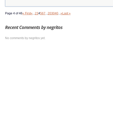
Page 4 of 46
« First
«
...
2
3
4
5
6
7
...
20
30
40
...
»
Last »
Recent Comments by negritos
No comments by negritos yet.