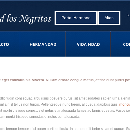
B
Portal Hermano
Altas
ACTO
HERMANDAD
VIDA HDAD
CO
get convallis nisi viverra. Nullam ornare congue metus, at tincidunt purus pos
llicitudin consequat, arcu risus posuere purus, sit amet sodales sapien urna a enim.
ringilla nisl tellus non turpis. Pellentesque nunc lorem, aliquet at dapibus quis,
rhoncu
tant morbi tristique senectus et netus et malesuada fames ac turpis egestas. Fusce i
ant morbi tristique senectus et netus et malesuada.
get tempor tempor, nisl quam porttitor ligula, in semper elit tortor sit amet augue. S