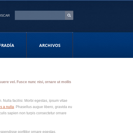
USCAR
FRADÍA
ARCHIVOS
uere vel. Fusce nunc nisi, ornare ut mollis
 Nulla facilisi. Morbi egestas, ipsum vitae
s a nulla
. Phasellus augue libero, gravida eu
aculis sapien non turpis consectetur ornare
uspendisse porttitor ornare egestas.