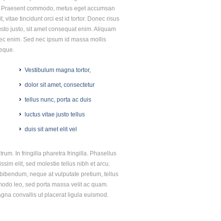
us id. Praesent commodo, metus eget accumsan
 vitae tincidunt orci est id tortor. Donec risus
usto justo, sit amet consequat enim. Aliquam
eo nec enim. Sed nec ipsum id massa mollis
neque.
Vestibulum magna tortor,
dolor sit amet, consectetur
tellus nunc, porta ac duis
luctus vitae justo tellus
duis sit amet elit vel
m. In fringilla pharetra fringilla. Phasellus
sim elit, sed molestie tellus nibh et arcu.
s bibendum, neque at vulputate pretium, tellus
odo leo, sed porta massa velit ac quam.
gna convallis ut placerat ligula euismod.