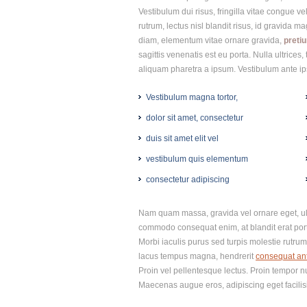
Vestibulum dui risus, fringilla vitae congue 
rutrum, lectus nisl blandit risus, id gravida ma
diam, elementum vitae ornare gravida,
pretiu
sagittis venenatis est eu porta. Nulla ultrices
aliquam pharetra a ipsum. Vestibulum ante ips
Vestibulum magna tortor,
dolor sit amet, consectetur
duis sit amet elit vel
vestibulum quis elementum
consectetur adipiscing
Nam quam massa, gravida vel ornare eget, ultri
commodo consequat enim, at blandit erat porta 
Morbi iaculis purus sed turpis molestie rutrum
lacus tempus magna, hendrerit
consequat an
Proin vel pellentesque lectus. Proin tempor 
Maecenas augue eros, adipiscing eget facilisis