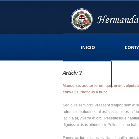
INICIO
CONT
Article 2
POLITICA DE
Maecenas auctor lorem quis enim vulputate e
convallis, rhoncus a nunc.
PRIVACIDAD APP
Sed quis sem orci. Praesent tempor, sem et so
rutrum sollicitudin, erat est suscipit eros, a f
lacinia at, viverra et orci. Pellentesque habi
dignissim risus bibendum. Pellentesque habit
Fames ac turpis egestas. Nam fringilla, eros e