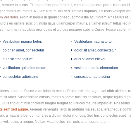
vel, semper in purus. Etiam porttitor pharetra nisi, vulputate placerat purus rhonc
gna metus vel metus. Nullam rutrum, dui sed ultricies dapibus, est risus volutpat velit,
m vel risus
. Proin at neque in quam consequat molestie at ut lorem. Phasellus et j
, turpis eu ornare suscipit, nulla risus ullamcorper mauris, sit amet rutrum tellus l
um primis in faucibus orci luctus et ultrices posuere cubilia Curae; Fusce sapien 
Vestibulum magna tortor,
Vestibulum magna tortor,
dolor sit amet, consectetur
dolor sit amet, consectetur
duis sit amet elit vel
duis sit amet elit vel
vestibulum quis elementum
vestibulum quis elementum
consectetur adipiscing
consectetur adipiscing
ces ut lorem. Fusce vitae lobortis metus. Proin pretium magna vel nibh ultricies rutru
sit amet. Suspendisse cursus, metus sit amet facilisis tincidunt, neque ligula dignis
. Duis tincidunt nisl tincidunt magna feugiat ac ultrices mauris imperdiet. Phasellu
te sem sed augue
. Aenean venenatis, arcu in pretium malesuada, erat neque comm
nunc a mauris bibendum pharetra dictum dolor rhoncus. Sed tincidunt lectus eget ma
 vel, luctus a neque. Nullam vitae lectus nisi, quis ullamcorper diam.